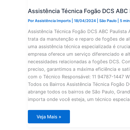
Assistência Técnica Fogão DCS ABC 
Por
Assistência Imports
|
18/04/2024
|
São Paulo
|
5 min
Assistência Técnica Fogão DCS ABC Paulista 
trata da manutenção e reparo de fogões de a
uma assistência técnica especializada é cruci
empresa oferece um serviço diferenciado e al
necessidades relacionadas a fogões DCS. Com
preciso, garantimos a máxima eficiência e sat
com o Técnico Responsável: 11 94787-1447 
Todos os Bairros Assistência Técnica Fogão D
abrange todos os bairros de São Paulo, Grande
importa onde você esteja, um técnico especia
Assistência
Veja Mais »
Técnica
Fogão