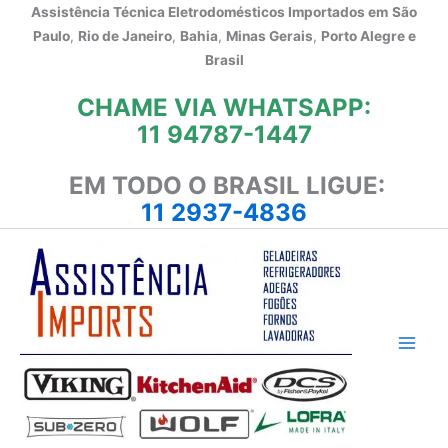
Ir
Assistência Técnica Eletrodomésticos Importados em
São
para
Paulo
,
Rio de Janeiro
,
Bahia
,
Minas Gerais
,
Porto Alegre e
o
Brasil
conteúdo
CHAME VIA WHATSAPP:
11 94787-1447
EM TODO O BRASIL LIGUE:
11 2937-4836