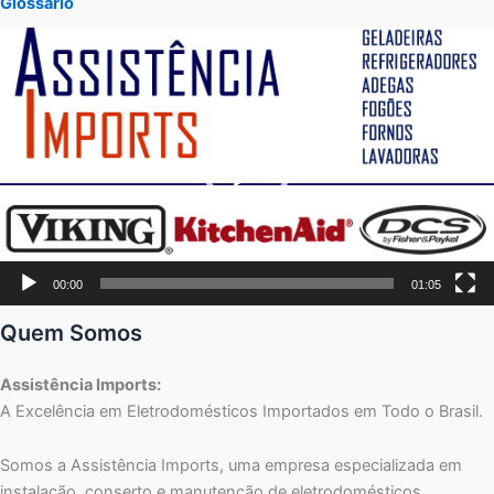
Glossário
Tocador
de
vídeo
00:00
01:05
Quem Somos
Assistência Imports:
A Excelência em Eletrodomésticos Importados em Todo o Brasil.
Somos a Assistência Imports, uma empresa especializada em
instalação, conserto e manutenção de eletrodomésticos