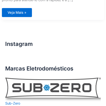
pronto para atendê-lo com a rapidez e a […]
Assistência
Veja Mais »
Técnica
Fogão
DCS
ABC
Paulista
Instagram
Marcas Eletrodomésticos
Sub-Zero