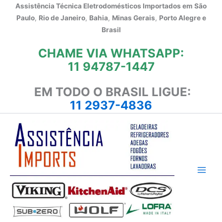
Ir
Assistência Técnica Eletrodomésticos Importados em
São
para
Paulo
,
Rio de Janeiro
,
Bahia
,
Minas Gerais
,
Porto Alegre e
o
Brasil
conteúdo
CHAME VIA WHATSAPP:
11 94787-1447
EM TODO O BRASIL LIGUE:
11 2937-4836