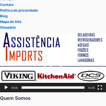
Contato
Política de privacidade
Blog
Mapa do Site
Glossário
Tocador
de
vídeo
00:00
01:05
Quem Somos