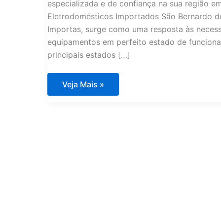
especializada e de confiança na sua região 
Eletrodomésticos Importados São Bernardo d
Importas, surge como uma resposta às neces
equipamentos em perfeito estado de funciona
principais estados […]
Assistência
Veja Mais »
Técnica
Eletrodomésticos
Importados
São
Bernardo
do
Campo