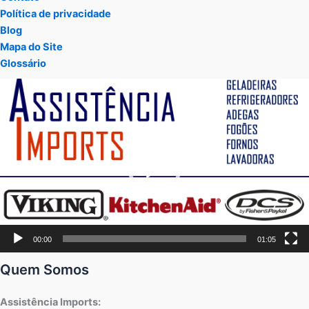
Política de privacidade
Blog
Mapa do Site
Glossário
Tocador
de
vídeo
00:00
01:05
Quem Somos
Assistência Imports: