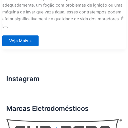
adequadamente, um fogão com problemas de ignição ou uma
máquina de lavar que vaza água, esses contratempos podem
afetar significativamente a qualidade de vida dos moradores. É
[…]
Conserto
Veja Mais »
de
Eletrodomésticos
Importados
em
Condomínios
de
Luxo
Condomínio
Aura
Instagram
Tijuca
Marcas Eletrodomésticos