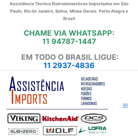
Ir
Assistência Técnica Eletrodomésticos Importados em
São
para
Paulo
,
Rio de Janeiro
,
Bahia
,
Minas Gerais
,
Porto Alegre e
o
Brasil
conteúdo
CHAME VIA WHATSAPP:
11 94787-1447
EM TODO O BRASIL LIGUE:
11 2937-4836