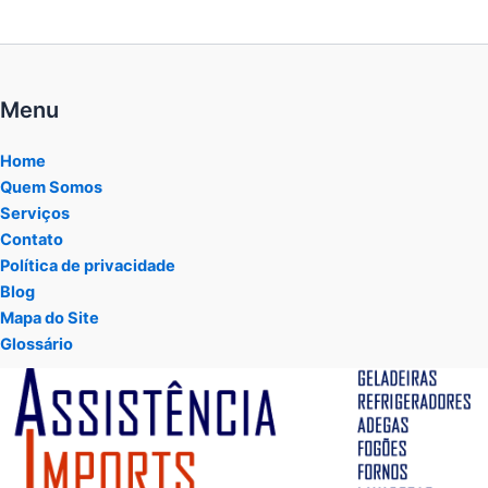
Menu
Home
Quem Somos
Serviços
Contato
Política de privacidade
Blog
Mapa do Site
Glossário
Tocador
de
vídeo