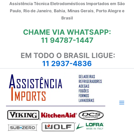
Ir
Assistência Técnica Eletrodomésticos Importados em
São
para
Paulo
,
Rio de Janeiro
,
Bahia
,
Minas Gerais
,
Porto Alegre e
o
Brasil
conteúdo
CHAME VIA WHATSAPP:
11 94787-1447
EM TODO O BRASIL LIGUE:
11 2937-4836