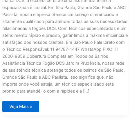
marca DCS, a escolha certa de uma assistência técnica
especializada é crucial. Em São Paulo, Grande São Paulo e ABC
Paulista, nossa empresa oferece um serviço diferenciado e
altamente qualificado para atender todas as suas necessidades
relacionadas a fogões DCS. Com técnicos especializados e um
atendimento rápido e preciso, garantimos a máxima eficiência e
satisfação dos nossos clientes. Em São Paulo Fale Direto com
o Técnico Responsável: 11 94787-1447 WhatsApp FIXO: 11
2600-9859 Cobertura Completa em Todos os Bairros
Assistência Técnica Fogão DCS Jardim Prudência, nossa rede
de assistência técnica abrange todos os bairros de São Paulo,
Grande São Paulo e ABC Paulista. Isso significa que, não
importa onde você esteja, um técnico especializado está
pronto para atendê-lo com a rapidez e a […]
Assistência
Veja Mais »
Técnica
Fogão
DCS
Jardim
Prudência