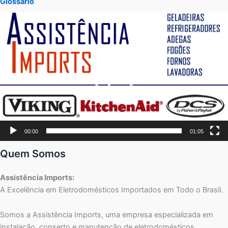
Glossário
Tocador
de
vídeo
00:00
01:05
Quem Somos
Assistência Imports:
A Excelência em Eletrodomésticos Importados em Todo o Brasil.
Somos a Assistência Imports, uma empresa especializada em
instalação, conserto e manutenção de eletrodomésticos