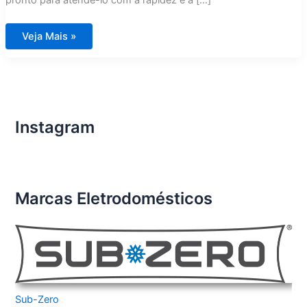
pronto para atendê-lo com a rapidez e a […]
Assistência
Veja Mais »
Técnica
Fogão
DCS
City
América
Instagram
Marcas Eletrodomésticos
Sub-Zero