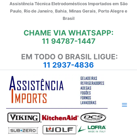
Ir
Assistência Técnica Eletrodomésticos Importados em
São
para
Paulo
,
Rio de Janeiro
,
Bahia
,
Minas Gerais
,
Porto Alegre e
o
Brasil
conteúdo
CHAME VIA WHATSAPP:
11 94787-1447
EM TODO O BRASIL LIGUE:
11 2937-4836