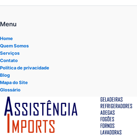
Menu
Home
Quem Somos
Serviços
Contato
Política de privacidade
Blog
Mapa do Site
Glossário
Tocador
de
vídeo