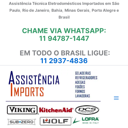
Ir
Assistência Técnica Eletrodomésticos Importados em
São
para
Paulo
,
Rio de Janeiro
,
Bahia
,
Minas Gerais
,
Porto Alegre e
o
Brasil
conteúdo
CHAME VIA WHATSAPP:
11 94787-1447
EM TODO O BRASIL LIGUE:
11 2937-4836