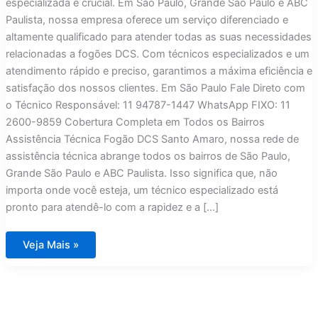
especializada é crucial. Em São Paulo, Grande São Paulo e ABC
Paulista, nossa empresa oferece um serviço diferenciado e
altamente qualificado para atender todas as suas necessidades
relacionadas a fogões DCS. Com técnicos especializados e um
atendimento rápido e preciso, garantimos a máxima eficiência e
satisfação dos nossos clientes. Em São Paulo Fale Direto com
o Técnico Responsável: 11 94787-1447 WhatsApp FIXO: 11
2600-9859 Cobertura Completa em Todos os Bairros
Assistência Técnica Fogão DCS Santo Amaro, nossa rede de
assistência técnica abrange todos os bairros de São Paulo,
Grande São Paulo e ABC Paulista. Isso significa que, não
importa onde você esteja, um técnico especializado está
pronto para atendê-lo com a rapidez e a […]
Assistência
Veja Mais »
Técnica
Fogão
DCS
Santo
Amaro