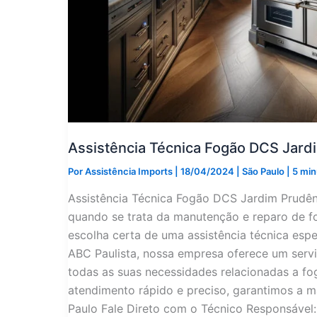
Assistência Técnica Fogão DCS Jard
Por
Assistência Imports
|
18/04/2024
|
São Paulo
|
5 min
Assistência Técnica Fogão DCS Jardim Prudên
quando se trata da manutenção e reparo de f
escolha certa de uma assistência técnica espe
ABC Paulista, nossa empresa oferece um servi
todas as suas necessidades relacionadas a f
atendimento rápido e preciso, garantimos a m
Paulo Fale Direto com o Técnico Responsáve