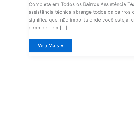
Completa em Todos os Bairros Assistência Té
assistência técnica abrange todos os bairros 
significa que, não importa onde você esteja,
a rapidez e a […]
Assistência
Veja Mais »
Técnica
Fogão
DCS
Jardim
Prudência