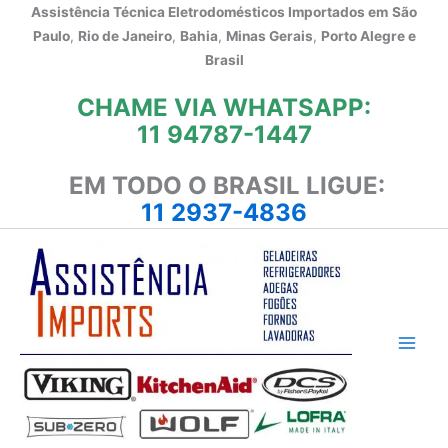
Ir
Assistência Técnica Eletrodomésticos Importados em
São
para
Paulo
,
Rio de Janeiro
,
Bahia
,
Minas Gerais
,
Porto Alegre e
o
Brasil
conteúdo
CHAME VIA WHATSAPP:
11 94787-1447
EM TODO O BRASIL LIGUE:
11 2937-4836