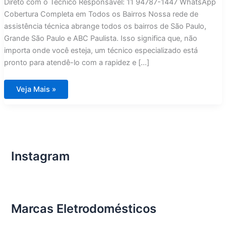
Direto com o Técnico Responsável: 11 94787-1447 WhatsApp
Cobertura Completa em Todos os Bairros Nossa rede de
assistência técnica abrange todos os bairros de São Paulo,
Grande São Paulo e ABC Paulista. Isso significa que, não
importa onde você esteja, um técnico especializado está
pronto para atendê-lo com a rapidez e […]
Assistência
Veja Mais »
Técnica
Fogões
Lofra
em
São
Paulo
Instagram
Marcas Eletrodomésticos