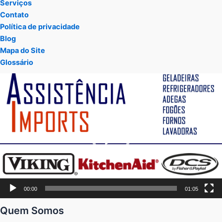
Serviços
Contato
Política de privacidade
Blog
Mapa do Site
Glossário
Tocador
de
vídeo
00:00
01:05
Quem Somos