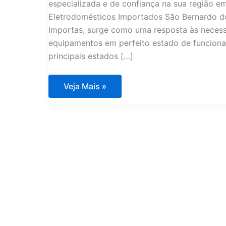
especializada e de confiança na sua região 
Eletrodomésticos Importados São Bernardo d
Importas, surge como uma resposta às neces
equipamentos em perfeito estado de funciona
principais estados […]
Assistência
Veja Mais »
Técnica
Eletrodomésticos
Importados
São
Bernardo
do
Campo