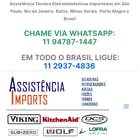
Ir
Assistência Técnica Eletrodomésticos Importados em
São
para
Paulo
,
Rio de Janeiro
,
Bahia
,
Minas Gerais
,
Porto Alegre e
o
Brasil
conteúdo
CHAME VIA WHATSAPP:
11 94787-1447
EM TODO O BRASIL LIGUE:
11 2937-4836