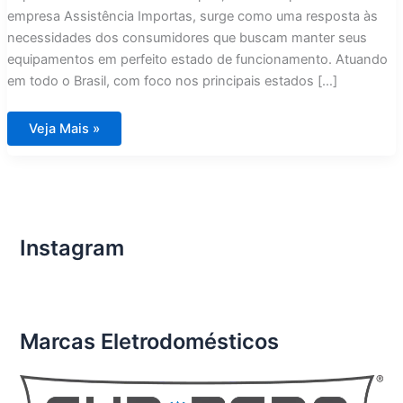
empresa Assistência Importas, surge como uma resposta às
necessidades dos consumidores que buscam manter seus
equipamentos em perfeito estado de funcionamento. Atuando
em todo o Brasil, com foco nos principais estados […]
Assistência
Veja Mais »
Técnica
Eletrodomésticos
Importados
São
José
dos
Campos
Instagram
Marcas Eletrodomésticos