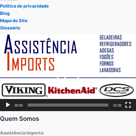
Política de privacidade
Blog
Mapa do Site
Glossário
Tocador
de
vídeo
00:00
01:05
Quem Somos
Assistência Imports: