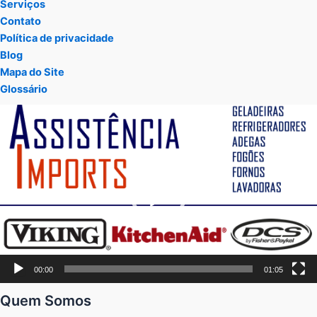
Serviços
Contato
Política de privacidade
Blog
Mapa do Site
Glossário
Tocador
de
vídeo
00:00
01:05
Quem Somos