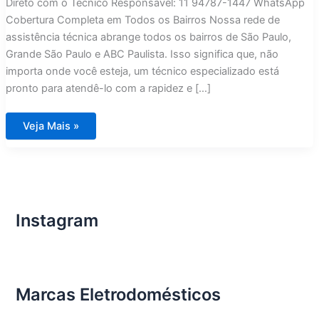
Direto com o Técnico Responsável: 11 94787-1447 WhatsApp
Cobertura Completa em Todos os Bairros Nossa rede de
assistência técnica abrange todos os bairros de São Paulo,
Grande São Paulo e ABC Paulista. Isso significa que, não
importa onde você esteja, um técnico especializado está
pronto para atendê-lo com a rapidez e […]
Assistência
Veja Mais »
Técnica
Fogões
Lofra
em
São
Paulo
Instagram
Marcas Eletrodomésticos