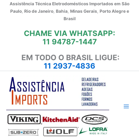
Ir
Assistência Técnica Eletrodomésticos Importados em
São
para
Paulo
,
Rio de Janeiro
,
Bahia
,
Minas Gerais
,
Porto Alegre e
o
Brasil
conteúdo
CHAME VIA WHATSAPP:
11 94787-1447
EM TODO O BRASIL LIGUE:
11 2937-4836