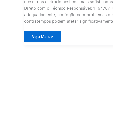
mesmo os eletrodomésticos mais sofisticados e
Direto com o Técnico Responsável: 11 947871
adequadamente, um fogão com problemas de i
contratempos podem afetar significativamente
Conserto
Veja Mais »
de
Eletrodomésticos
Importados
em
Condomínios
de
Luxo
Condomínio
Del
Lago
RJ