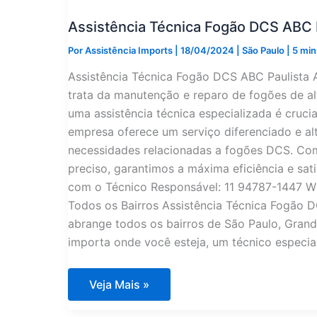
Assistência Técnica Fogão DCS ABC 
Por
Assistência Imports
|
18/04/2024
|
São Paulo
|
5 min
Assistência Técnica Fogão DCS ABC Paulista 
trata da manutenção e reparo de fogões de a
uma assistência técnica especializada é cruci
empresa oferece um serviço diferenciado e al
necessidades relacionadas a fogões DCS. Com
preciso, garantimos a máxima eficiência e sat
com o Técnico Responsável: 11 94787-1447 
Todos os Bairros Assistência Técnica Fogão D
abrange todos os bairros de São Paulo, Grande
importa onde você esteja, um técnico especia
Assistência
Veja Mais »
Técnica
Fogão