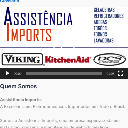
Glossário
Tocador
de
vídeo
00:00
01:05
Quem Somos
Assistência Imports:
A Excelência em Eletrodomésticos Importados em Todo o Brasil.
Somos a Assistência Imports, uma empresa especializada em
instalação, conserto e manutenção de eletrodomésticos