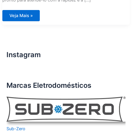
pronto para atendê-lo com a rapidez e a […]
Assistência
Veja Mais »
Técnica
Fogão
DCS
City
América
Instagram
Marcas Eletrodomésticos
Sub-Zero