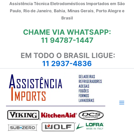
Ir
Assistência Técnica Eletrodomésticos Importados em
São
para
Paulo
,
Rio de Janeiro
,
Bahia
,
Minas Gerais
,
Porto Alegre e
o
Brasil
conteúdo
CHAME VIA WHATSAPP:
11 94787-1447
EM TODO O BRASIL LIGUE:
11 2937-4836