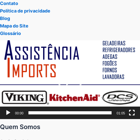
Contato
Política de privacidade
Blog
Mapa do Site
Glossário
Tocador
de
vídeo
00:00
01:05
Quem Somos