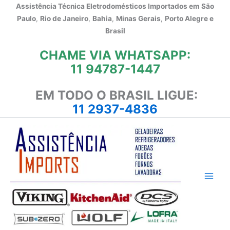
Ir
Assistência Técnica Eletrodomésticos Importados em
São
para
Paulo
,
Rio de Janeiro
,
Bahia
,
Minas Gerais
,
Porto Alegre e
o
Brasil
conteúdo
CHAME VIA WHATSAPP:
11 94787-1447
EM TODO O BRASIL LIGUE:
11 2937-4836