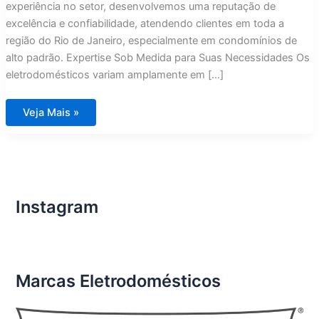
experiência no setor, desenvolvemos uma reputação de
excelência e confiabilidade, atendendo clientes em toda a
região do Rio de Janeiro, especialmente em condomínios de
alto padrão. Expertise Sob Medida para Suas Necessidades Os
eletrodomésticos variam amplamente em […]
Técnico
Veja Mais »
Especializado
e
Experiente
em
Eletrodomésticos
é
com
Assistência
Imports
Instagram
Rio
de
Janeiro
Marcas Eletrodomésticos