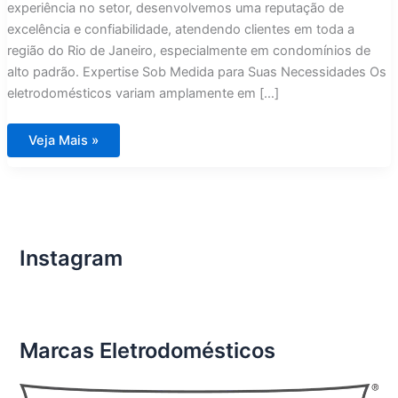
experiência no setor, desenvolvemos uma reputação de
excelência e confiabilidade, atendendo clientes em toda a
região do Rio de Janeiro, especialmente em condomínios de
alto padrão. Expertise Sob Medida para Suas Necessidades Os
eletrodomésticos variam amplamente em […]
Técnico
Veja Mais »
Especializado
e
Experiente
em
Eletrodomésticos
é
com
Assistência
Imports
Instagram
Rio
de
Janeiro
Marcas Eletrodomésticos