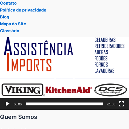
Contato
Política de privacidade
Blog
Mapa do Site
Glossário
Tocador
de
vídeo
00:00
01:05
Quem Somos