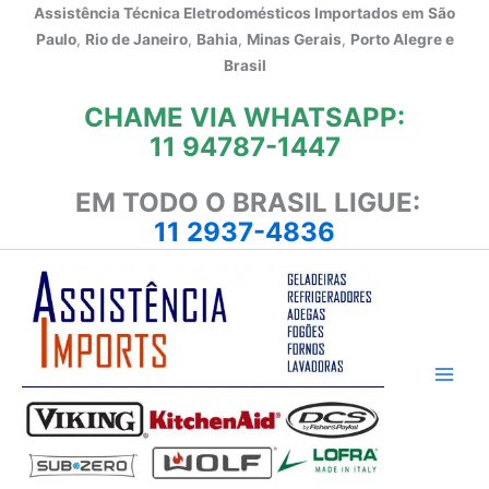
Ir
Assistência Técnica Eletrodomésticos Importados em
São
para
Paulo
,
Rio de Janeiro
,
Bahia
,
Minas Gerais
,
Porto Alegre e
o
Brasil
conteúdo
CHAME VIA WHATSAPP:
11 94787-1447
EM TODO O BRASIL LIGUE:
11 2937-4836