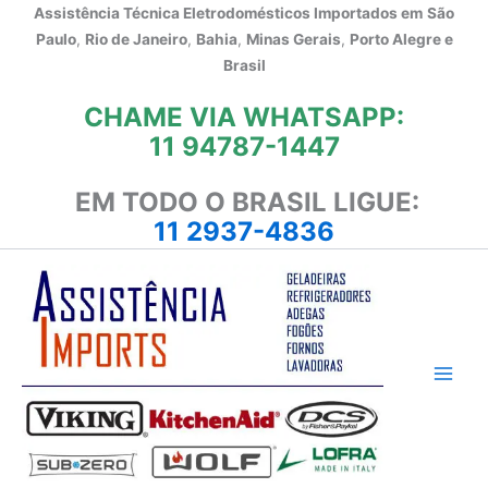
Ir
Assistência Técnica Eletrodomésticos Importados em
São
para
Paulo
,
Rio de Janeiro
,
Bahia
,
Minas Gerais
,
Porto Alegre e
o
Brasil
conteúdo
CHAME VIA WHATSAPP:
11 94787-1447
EM TODO O BRASIL LIGUE:
11 2937-4836