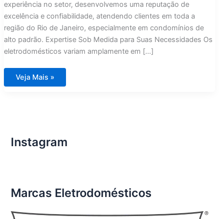
experiência no setor, desenvolvemos uma reputação de
excelência e confiabilidade, atendendo clientes em toda a
região do Rio de Janeiro, especialmente em condomínios de
alto padrão. Expertise Sob Medida para Suas Necessidades Os
eletrodomésticos variam amplamente em […]
Técnico
Veja Mais »
Especializado
e
Experiente
em
Eletrodomésticos
é
com
Assistência
Imports
Instagram
Rio
de
Janeiro
Marcas Eletrodomésticos