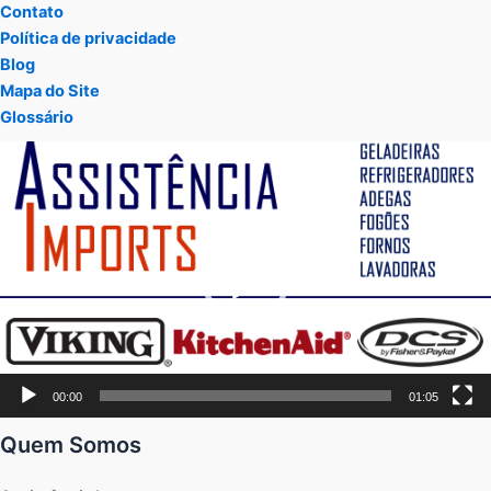
Contato
Política de privacidade
Blog
Mapa do Site
Glossário
Tocador
de
vídeo
00:00
01:05
Quem Somos