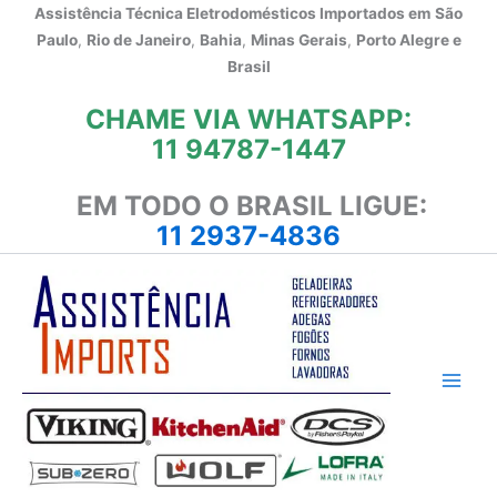
Ir
Assistência Técnica Eletrodomésticos Importados em
São
para
Paulo
,
Rio de Janeiro
,
Bahia
,
Minas Gerais
,
Porto Alegre e
o
Brasil
conteúdo
CHAME VIA WHATSAPP:
11 94787-1447
EM TODO O BRASIL LIGUE:
11 2937-4836