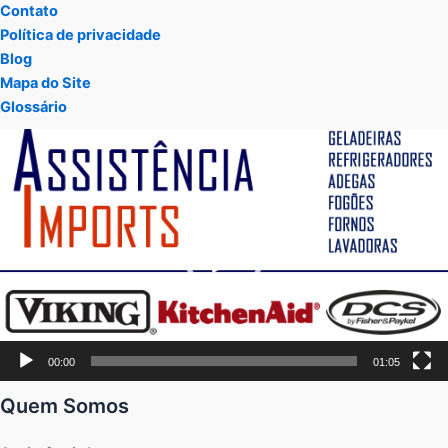
Contato
Política de privacidade
Blog
Mapa do Site
Glossário
Tocador
de
vídeo
00:00
01:05
Quem Somos