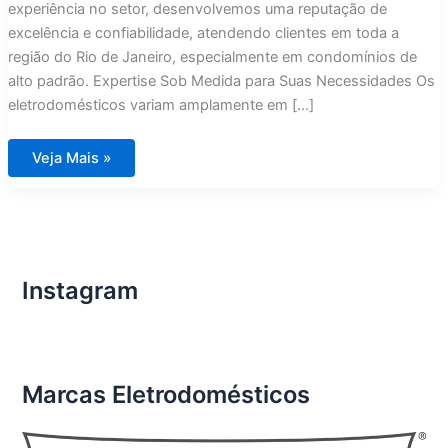
experiência no setor, desenvolvemos uma reputação de
excelência e confiabilidade, atendendo clientes em toda a
região do Rio de Janeiro, especialmente em condomínios de
alto padrão. Expertise Sob Medida para Suas Necessidades Os
eletrodomésticos variam amplamente em […]
Técnico
Veja Mais »
Especializado
e
Experiente
em
Eletrodomésticos
é
com
Assistência
Imports
Instagram
Rio
de
Janeiro
Marcas Eletrodomésticos