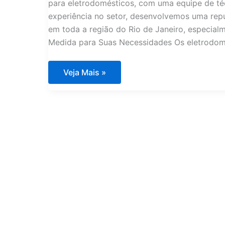
para eletrodomésticos, com uma equipe de té
experiência no setor, desenvolvemos uma repu
em toda a região do Rio de Janeiro, especial
Medida para Suas Necessidades Os eletrodom
Técnico
Veja Mais »
Especializado
e
Experiente
em
Eletrodomésticos
é
com
Assistência
Imports
Rio
de
Janeiro