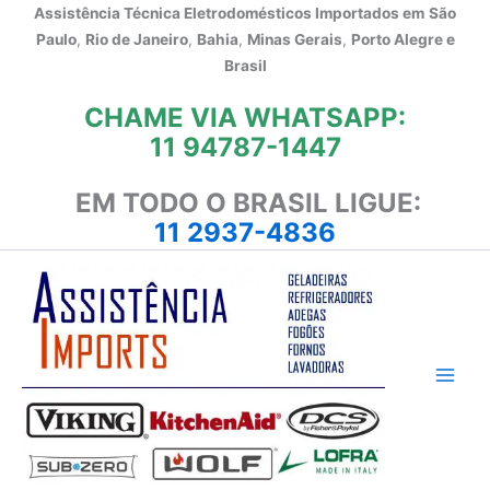
Ir
Assistência Técnica Eletrodomésticos Importados em
São
para
Paulo
,
Rio de Janeiro
,
Bahia
,
Minas Gerais
,
Porto Alegre e
o
Brasil
conteúdo
CHAME VIA WHATSAPP:
11 94787-1447
EM TODO O BRASIL LIGUE:
11 2937-4836