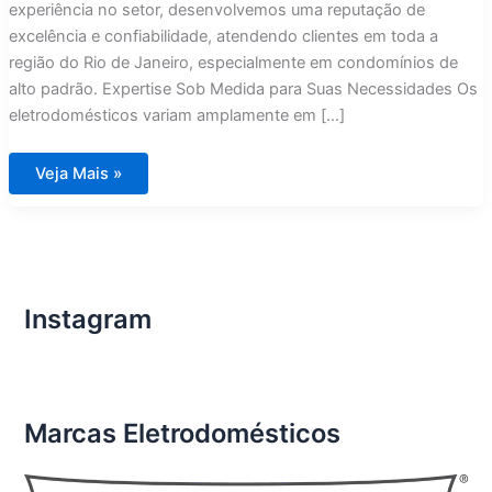
experiência no setor, desenvolvemos uma reputação de
excelência e confiabilidade, atendendo clientes em toda a
região do Rio de Janeiro, especialmente em condomínios de
alto padrão. Expertise Sob Medida para Suas Necessidades Os
eletrodomésticos variam amplamente em […]
Técnico
Veja Mais »
Especializado
e
Experiente
em
Eletrodomésticos
é
com
Assistência
Imports
Instagram
Rio
de
Janeiro
Marcas Eletrodomésticos