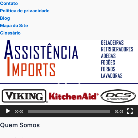
Contato
Política de privacidade
Blog
Mapa do Site
Glossário
Tocador
de
vídeo
00:00
01:05
Quem Somos