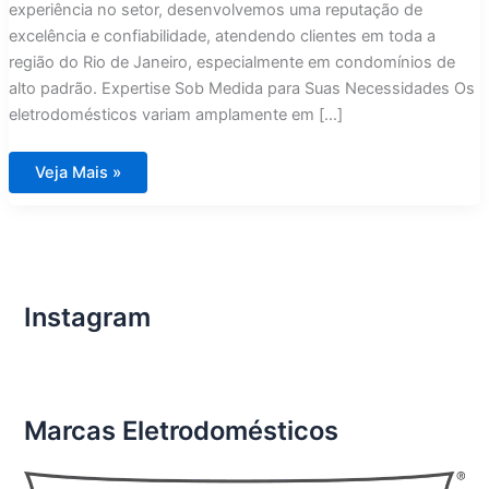
experiência no setor, desenvolvemos uma reputação de
excelência e confiabilidade, atendendo clientes em toda a
região do Rio de Janeiro, especialmente em condomínios de
alto padrão. Expertise Sob Medida para Suas Necessidades Os
eletrodomésticos variam amplamente em […]
Técnico
Veja Mais »
Especializado
e
Experiente
em
Eletrodomésticos
é
com
Assistência
Imports
Instagram
Rio
de
Janeiro
Marcas Eletrodomésticos