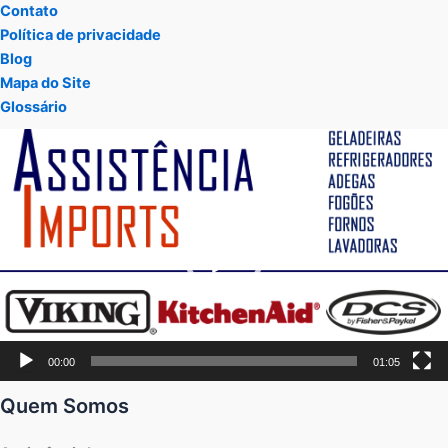
Contato
Política de privacidade
Blog
Mapa do Site
Glossário
Tocador
de
vídeo
00:00
01:05
Quem Somos