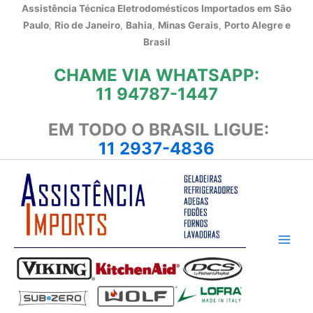
Ir
Assistência Técnica Eletrodomésticos Importados em
São
para
Paulo
,
Rio de Janeiro
,
Bahia
,
Minas Gerais
,
Porto Alegre e
o
Brasil
conteúdo
CHAME VIA WHATSAPP:
11 94787-1447
EM TODO O BRASIL LIGUE:
11 2937-4836