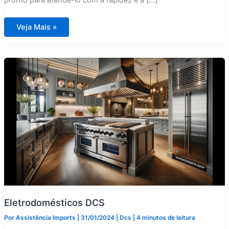
pronto para atendê-lo com a rapidez e a […]
Assistência
Veja Mais »
Técnica
Fogão
DCS
City
América
Eletrodomésticos DCS
Por
Assistência Imports
|
31/01/2024
|
Dcs
|
4 minutos de leitura