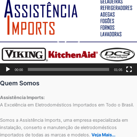
Tocador
de
vídeo
00:00
01:05
Quem Somos
Assistência Imports:
A Excelência em Eletrodomésticos Importados em Todo o Brasil.
Somos a Assistência Imports, uma empresa especializada em
instalação, conserto e manutenção de eletrodomésticos
importados de todas as marcas e modelos.
Veja Mais…