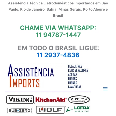
Ir
Assistência Técnica Eletrodomésticos Importados em
São
para
Paulo
,
Rio de Janeiro
,
Bahia
,
Minas Gerais
,
Porto Alegre e
o
Brasil
conteúdo
CHAME VIA WHATSAPP:
11 94787-1447
EM TODO O BRASIL LIGUE:
11 2937-4836