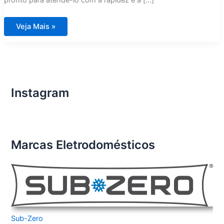
pronto para atendê-lo com a rapidez e a […]
Assistência
Veja Mais »
Técnica
Fogão
DCS
City
América
Instagram
Marcas Eletrodomésticos
Sub-Zero