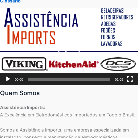
Glossário
Tocador
de
vídeo
00:00
01:05
Quem Somos
Assistência Imports:
A Excelência em Eletrodomésticos Importados em Todo o Brasil.
Somos a Assistência Imports, uma empresa especializada em
instalação, conserto e manutenção de eletrodomésticos