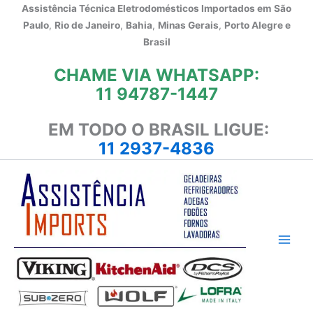
Ir
Assistência Técnica Eletrodomésticos Importados em
São
para
Paulo
,
Rio de Janeiro
,
Bahia
,
Minas Gerais
,
Porto Alegre e
o
Brasil
conteúdo
CHAME VIA WHATSAPP:
11 94787-1447
EM TODO O BRASIL LIGUE:
11 2937-4836