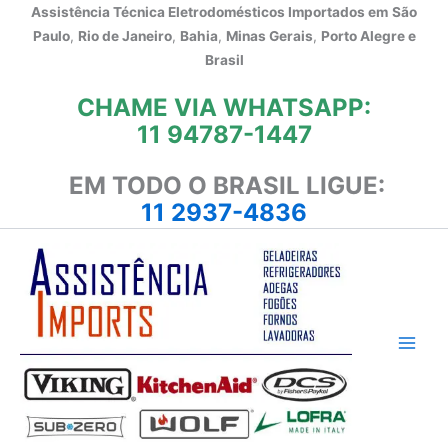
Ir
Assistência Técnica Eletrodomésticos Importados em
São
para
Paulo
,
Rio de Janeiro
,
Bahia
,
Minas Gerais
,
Porto Alegre e
o
Brasil
conteúdo
CHAME VIA WHATSAPP:
11 94787-1447
EM TODO O BRASIL LIGUE:
11 2937-4836