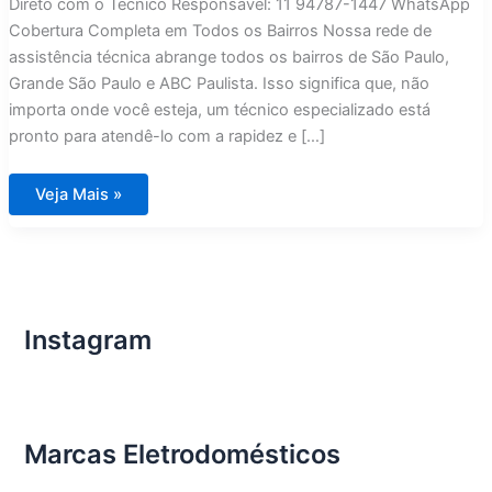
Direto com o Técnico Responsável: 11 94787-1447 WhatsApp
Cobertura Completa em Todos os Bairros Nossa rede de
assistência técnica abrange todos os bairros de São Paulo,
Grande São Paulo e ABC Paulista. Isso significa que, não
importa onde você esteja, um técnico especializado está
pronto para atendê-lo com a rapidez e […]
Assistência
Veja Mais »
Técnica
Fogões
Lofra
em
São
Paulo
Instagram
Marcas Eletrodomésticos