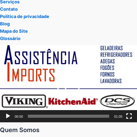
Serviços
Contato
Política de privacidade
Blog
Mapa do Site
Glossário
Tocador
de
vídeo
00:00
01:05
Quem Somos