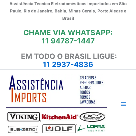
Ir
Assistência Técnica Eletrodomésticos Importados em
São
para
Paulo
,
Rio de Janeiro
,
Bahia
,
Minas Gerais
,
Porto Alegre e
o
Brasil
conteúdo
CHAME VIA WHATSAPP:
11 94787-1447
EM TODO O BRASIL LIGUE:
11 2937-4836