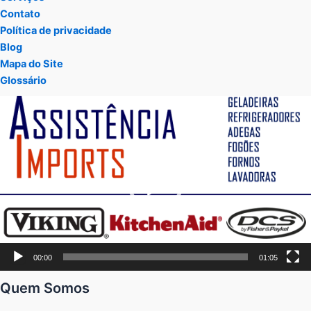
Contato
Política de privacidade
Blog
Mapa do Site
Glossário
Tocador
de
vídeo
00:00
01:05
Quem Somos