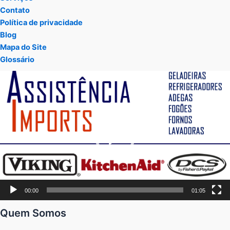
Contato
Política de privacidade
Blog
Mapa do Site
Glossário
Tocador
de
vídeo
00:00
01:05
Quem Somos