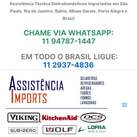
Ir
Assistência Técnica Eletrodomésticos Importados em
São
para
Paulo
,
Rio de Janeiro
,
Bahia
,
Minas Gerais
,
Porto Alegre e
o
Brasil
conteúdo
CHAME VIA WHATSAPP:
11 94787-1447
EM TODO O BRASIL LIGUE:
11 2937-4836