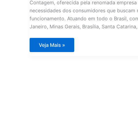
Contagem, oferecida pela renomada empresa 
necessidades dos consumidores que buscam m
funcionamento. Atuando em todo o Brasil, com
Janeiro, Minas Gerais, Brasília, Santa Catarina,
Assistência
Veja Mais »
Técnica
Eletrodomésticos
Importados
Contagem