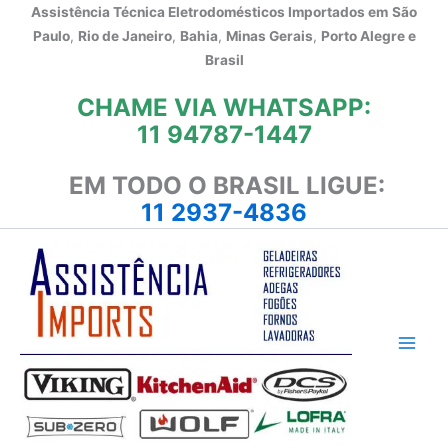
Ir
Assistência Técnica Eletrodomésticos Importados em
São
para
Paulo
,
Rio de Janeiro
,
Bahia
,
Minas Gerais
,
Porto Alegre e
o
Brasil
conteúdo
CHAME VIA WHATSAPP:
11 94787-1447
EM TODO O BRASIL LIGUE:
11 2937-4836