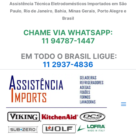
Ir
Assistência Técnica Eletrodomésticos Importados em
São
para
Paulo
,
Rio de Janeiro
,
Bahia
,
Minas Gerais
,
Porto Alegre e
o
Brasil
conteúdo
CHAME VIA WHATSAPP:
11 94787-1447
EM TODO O BRASIL LIGUE:
11 2937-4836