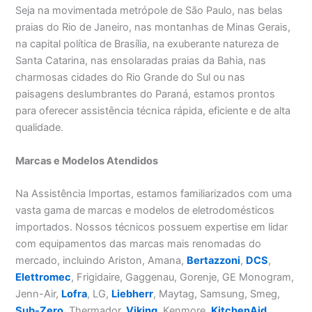
Seja na movimentada metrópole de São Paulo, nas belas
praias do Rio de Janeiro, nas montanhas de Minas Gerais,
na capital política de Brasília, na exuberante natureza de
Santa Catarina, nas ensolaradas praias da Bahia, nas
charmosas cidades do Rio Grande do Sul ou nas
paisagens deslumbrantes do Paraná, estamos prontos
para oferecer assistência técnica rápida, eficiente e de alta
qualidade.
Marcas e Modelos Atendidos
Na Assistência Importas, estamos familiarizados com uma
vasta gama de marcas e modelos de eletrodomésticos
importados. Nossos técnicos possuem expertise em lidar
com equipamentos das marcas mais renomadas do
mercado, incluindo Ariston, Amana,
Bertazzoni
,
DCS
,
Elettromec
, Frigidaire, Gaggenau, Gorenje, GE Monogram,
Jenn-Air,
Lofra
, LG,
Liebherr
, Maytag, Samsung, Smeg,
Sub-Zero
, Thermador,
Viking
, Kenmore,
KitchenAid
,