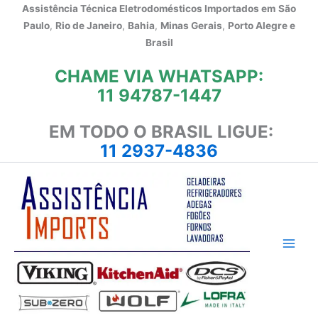
Ir
Assistência Técnica Eletrodomésticos Importados em
São
para
Paulo
,
Rio de Janeiro
,
Bahia
,
Minas Gerais
,
Porto Alegre e
o
Brasil
conteúdo
CHAME VIA WHATSAPP:
11 94787-1447
EM TODO O BRASIL LIGUE:
11 2937-4836