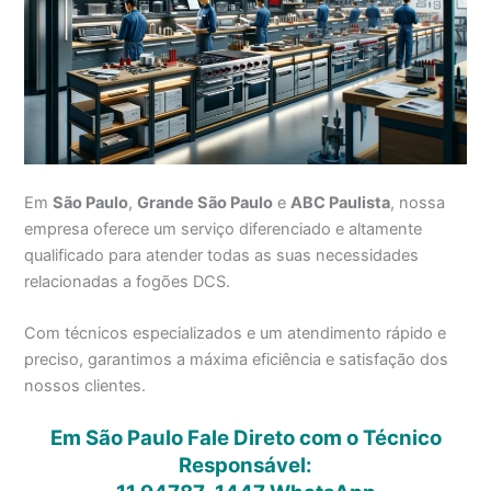
Em
São Paulo
,
Grande São Paulo
e
ABC Paulista
, nossa
empresa oferece um serviço diferenciado e altamente
qualificado para atender todas as suas necessidades
relacionadas a fogões DCS.
Com técnicos especializados e um atendimento rápido e
preciso, garantimos a máxima eficiência e satisfação dos
nossos clientes.
Em São Paulo Fale Direto com o Técnico
Responsável: