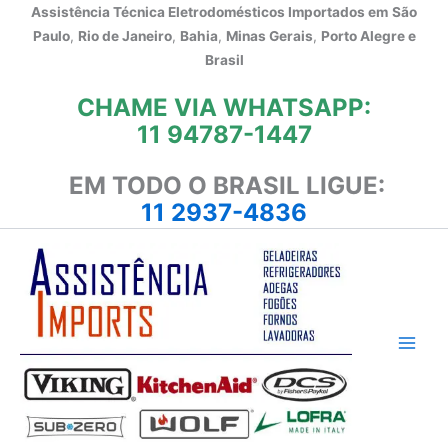
Ir
Assistência Técnica Eletrodomésticos Importados em
São
para
Paulo
,
Rio de Janeiro
,
Bahia
,
Minas Gerais
,
Porto Alegre e
o
Brasil
conteúdo
CHAME VIA WHATSAPP:
11 94787-1447
EM TODO O BRASIL LIGUE:
11 2937-4836