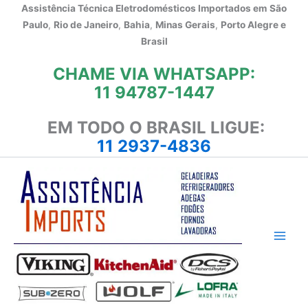
Ir
Assistência Técnica Eletrodomésticos Importados em
São
para
Paulo
,
Rio de Janeiro
,
Bahia
,
Minas Gerais
,
Porto Alegre e
o
Brasil
conteúdo
CHAME VIA WHATSAPP:
11 94787-1447
EM TODO O BRASIL LIGUE:
11 2937-4836