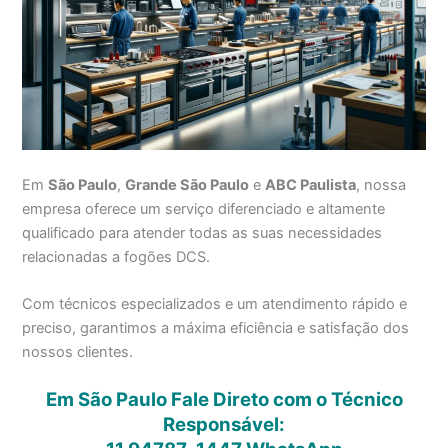
Em
São Paulo
,
Grande São Paulo
e
ABC Paulista
, nossa
empresa oferece um serviço diferenciado e altamente
qualificado para atender todas as suas necessidades
relacionadas a fogões DCS.
Com técnicos especializados e um atendimento rápido e
preciso, garantimos a máxima eficiência e satisfação dos
nossos clientes.
Em São Paulo Fale Direto com o Técnico
Responsável: