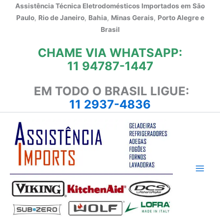
Ir
Assistência Técnica Eletrodomésticos Importados em
São
para
Paulo
,
Rio de Janeiro
,
Bahia
,
Minas Gerais
,
Porto Alegre e
o
Brasil
conteúdo
CHAME VIA WHATSAPP:
11 94787-1447
EM TODO O BRASIL LIGUE:
11 2937-4836