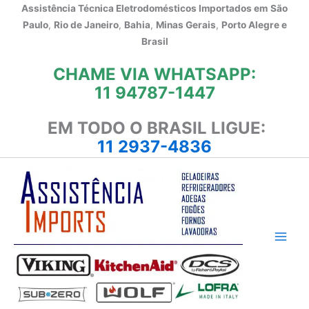
Ir
Assistência Técnica Eletrodomésticos Importados em
São
para
Paulo
,
Rio de Janeiro
,
Bahia
,
Minas Gerais
,
Porto Alegre e
o
Brasil
conteúdo
CHAME VIA WHATSAPP:
11 94787-1447
EM TODO O BRASIL LIGUE:
11 2937-4836