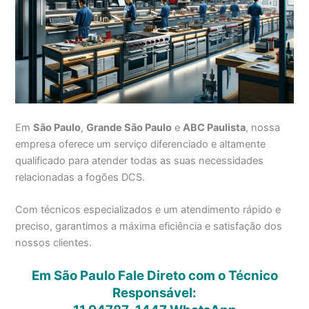
Em
São Paulo
,
Grande São Paulo
e
ABC Paulista
, nossa
empresa oferece um serviço diferenciado e altamente
qualificado para atender todas as suas necessidades
relacionadas a fogões DCS.
Com técnicos especializados e um atendimento rápido e
preciso, garantimos a máxima eficiência e satisfação dos
nossos clientes.
Em São Paulo Fale Direto com o Técnico
Responsável: