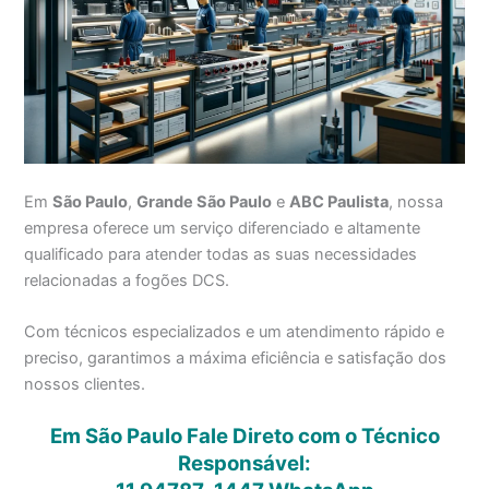
Em
São Paulo
,
Grande São Paulo
e
ABC Paulista
, nossa
empresa oferece um serviço diferenciado e altamente
qualificado para atender todas as suas necessidades
relacionadas a fogões DCS.
Com técnicos especializados e um atendimento rápido e
preciso, garantimos a máxima eficiência e satisfação dos
nossos clientes.
Em São Paulo Fale Direto com o Técnico
Responsável: