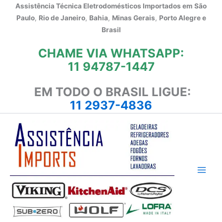
Ir
Assistência Técnica Eletrodomésticos Importados em
São
para
Paulo
,
Rio de Janeiro
,
Bahia
,
Minas Gerais
,
Porto Alegre e
o
Brasil
conteúdo
CHAME VIA WHATSAPP:
11 94787-1447
EM TODO O BRASIL LIGUE:
11 2937-4836