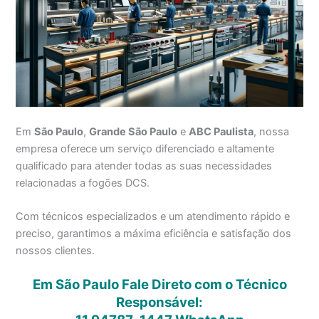
Em
São Paulo
,
Grande São Paulo
e
ABC Paulista
, nossa
empresa oferece um serviço diferenciado e altamente
qualificado para atender todas as suas necessidades
relacionadas a fogões DCS.
Com técnicos especializados e um atendimento rápido e
preciso, garantimos a máxima eficiência e satisfação dos
nossos clientes.
Em São Paulo Fale Direto com o Técnico
Responsável: