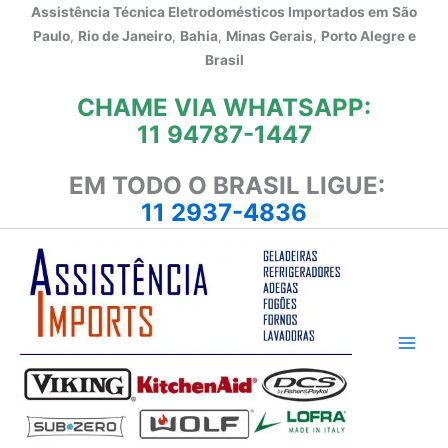
Ir
Assistência Técnica Eletrodomésticos Importados em
São
para
Paulo
,
Rio de Janeiro
,
Bahia
,
Minas Gerais
,
Porto Alegre e
o
Brasil
conteúdo
CHAME VIA WHATSAPP:
11 94787-1447
EM TODO O BRASIL LIGUE:
11 2937-4836