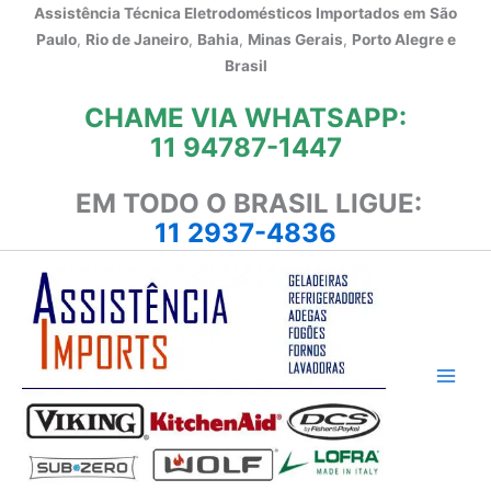
Ir
Assistência Técnica Eletrodomésticos Importados em
São
para
Paulo
,
Rio de Janeiro
,
Bahia
,
Minas Gerais
,
Porto Alegre e
o
Brasil
conteúdo
CHAME VIA WHATSAPP:
11 94787-1447
EM TODO O BRASIL LIGUE:
11 2937-4836