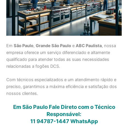
Em
São Paulo
,
Grande São Paulo
e
ABC Paulista
, nossa
empresa oferece um serviço diferenciado e altamente
qualificado para atender todas as suas necessidades
relacionadas a fogões DCS.
Com técnicos especializados e um atendimento rápido e
preciso, garantimos a máxima eficiência e satisfação dos
nossos clientes.
Em São Paulo Fale Direto com o Técnico
Responsável:
11 94787-1447
WhatsApp