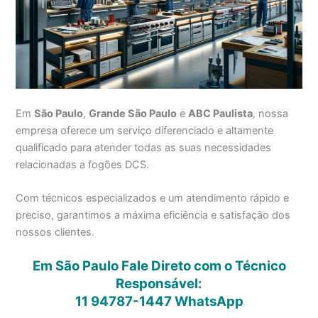
Em
São Paulo
,
Grande São Paulo
e
ABC Paulista
, nossa
empresa oferece um serviço diferenciado e altamente
qualificado para atender todas as suas necessidades
relacionadas a fogões DCS.
Com técnicos especializados e um atendimento rápido e
preciso, garantimos a máxima eficiência e satisfação dos
nossos clientes.
Em São Paulo Fale Direto com o Técnico
Responsável:
11 94787-1447
WhatsApp