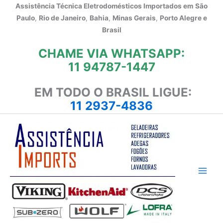
Ir
Assistência Técnica Eletrodomésticos Importados em
São
para
Paulo
,
Rio de Janeiro
,
Bahia
,
Minas Gerais
,
Porto Alegre e
o
Brasil
conteúdo
CHAME VIA WHATSAPP:
11 94787-1447
EM TODO O BRASIL LIGUE:
11 2937-4836