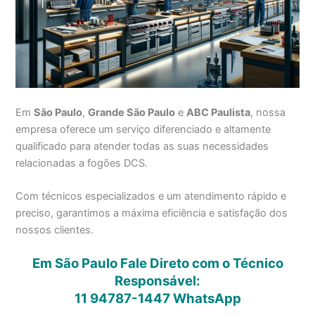
Em
São Paulo
,
Grande São Paulo
e
ABC Paulista
, nossa
empresa oferece um serviço diferenciado e altamente
qualificado para atender todas as suas necessidades
relacionadas a fogões DCS.
Com técnicos especializados e um atendimento rápido e
preciso, garantimos a máxima eficiência e satisfação dos
nossos clientes.
Em São Paulo Fale Direto com o Técnico
Responsável:
11 94787-1447
WhatsApp