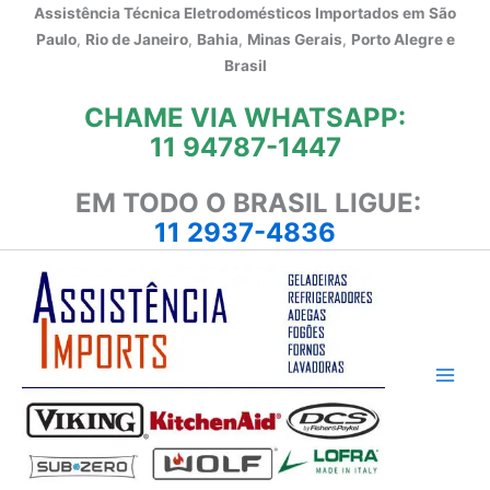
Ir
Assistência Técnica Eletrodomésticos Importados em
São
para
Paulo
,
Rio de Janeiro
,
Bahia
,
Minas Gerais
,
Porto Alegre e
o
Brasil
conteúdo
CHAME VIA WHATSAPP:
11 94787-1447
EM TODO O BRASIL LIGUE:
11 2937-4836