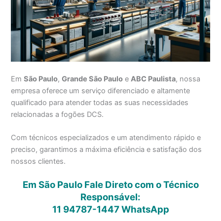
Em
São Paulo
,
Grande São Paulo
e
ABC Paulista
, nossa
empresa oferece um serviço diferenciado e altamente
qualificado para atender todas as suas necessidades
relacionadas a fogões DCS.
Com técnicos especializados e um atendimento rápido e
preciso, garantimos a máxima eficiência e satisfação dos
nossos clientes.
Em São Paulo Fale Direto com o Técnico
Responsável:
11 94787-1447
WhatsApp