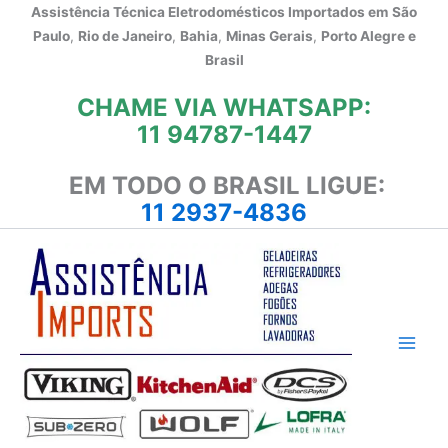
Ir
Assistência Técnica Eletrodomésticos Importados em
São
para
Paulo
,
Rio de Janeiro
,
Bahia
,
Minas Gerais
,
Porto Alegre e
o
Brasil
conteúdo
CHAME VIA WHATSAPP:
11 94787-1447
EM TODO O BRASIL LIGUE:
11 2937-4836