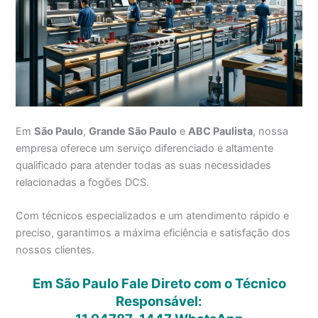
Em
São Paulo
,
Grande São Paulo
e
ABC Paulista
, nossa
empresa oferece um serviço diferenciado e altamente
qualificado para atender todas as suas necessidades
relacionadas a fogões DCS.
Com técnicos especializados e um atendimento rápido e
preciso, garantimos a máxima eficiência e satisfação dos
nossos clientes.
Em São Paulo Fale Direto com o Técnico
Responsável: