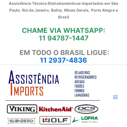
Ir
Assistência Técnica Eletrodomésticos Importados em
São
para
Paulo
,
Rio de Janeiro
,
Bahia
,
Minas Gerais
,
Porto Alegre e
o
Brasil
conteúdo
CHAME VIA WHATSAPP:
11 94787-1447
EM TODO O BRASIL LIGUE:
11 2937-4836