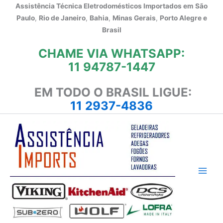
Ir
Assistência Técnica Eletrodomésticos Importados em
São
para
Paulo
,
Rio de Janeiro
,
Bahia
,
Minas Gerais
,
Porto Alegre e
o
Brasil
conteúdo
CHAME VIA WHATSAPP:
11 94787-1447
EM TODO O BRASIL LIGUE:
11 2937-4836