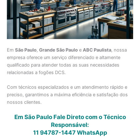
Em
São Paulo
,
Grande São Paulo
e
ABC Paulista
, nossa
empresa oferece um serviço diferenciado e altamente
qualificado para atender todas as suas necessidades
relacionadas a fogões DCS.
Com técnicos especializados e um atendimento rápido e
preciso, garantimos a máxima eficiência e satisfação dos
nossos clientes.
Em São Paulo Fale Direto com o Técnico
Responsável:
11 94787-1447
WhatsApp