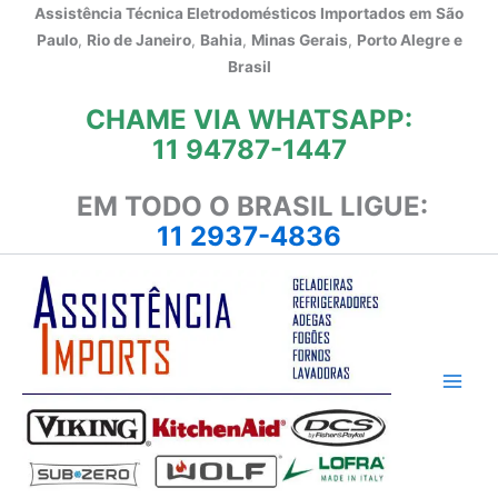
Ir
Assistência Técnica Eletrodomésticos Importados em
São
para
Paulo
,
Rio de Janeiro
,
Bahia
,
Minas Gerais
,
Porto Alegre e
o
Brasil
conteúdo
CHAME VIA WHATSAPP:
11 94787-1447
EM TODO O BRASIL LIGUE:
11 2937-4836