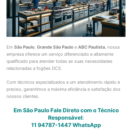
Em
São Paulo
,
Grande São Paulo
e
ABC Paulista
, nossa
empresa oferece um serviço diferenciado e altamente
qualificado para atender todas as suas necessidades
relacionadas a fogões DCS.
Com técnicos especializados e um atendimento rápido e
preciso, garantimos a máxima eficiência e satisfação dos
nossos clientes.
Em São Paulo Fale Direto com o Técnico
Responsável:
11 94787-1447
WhatsApp