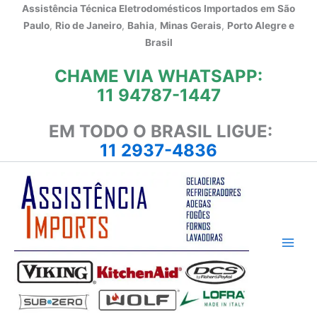
Ir
Assistência Técnica Eletrodomésticos Importados em
São
para
Paulo
,
Rio de Janeiro
,
Bahia
,
Minas Gerais
,
Porto Alegre e
o
Brasil
conteúdo
CHAME VIA WHATSAPP:
11 94787-1447
EM TODO O BRASIL LIGUE:
11 2937-4836