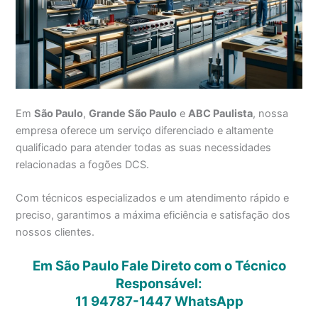
Em
São Paulo
,
Grande São Paulo
e
ABC Paulista
, nossa
empresa oferece um serviço diferenciado e altamente
qualificado para atender todas as suas necessidades
relacionadas a fogões DCS.
Com técnicos especializados e um atendimento rápido e
preciso, garantimos a máxima eficiência e satisfação dos
nossos clientes.
Em São Paulo Fale Direto com o Técnico
Responsável:
11 94787-1447
WhatsApp