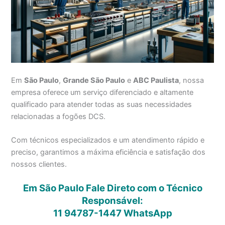
Em
São Paulo
,
Grande São Paulo
e
ABC Paulista
, nossa
empresa oferece um serviço diferenciado e altamente
qualificado para atender todas as suas necessidades
relacionadas a fogões DCS.
Com técnicos especializados e um atendimento rápido e
preciso, garantimos a máxima eficiência e satisfação dos
nossos clientes.
Em São Paulo Fale Direto com o Técnico
Responsável:
11 94787-1447
WhatsApp