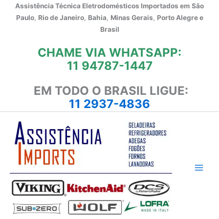
Ir
Assistência Técnica Eletrodomésticos Importados em
São
para
Paulo
,
Rio de Janeiro
,
Bahia
,
Minas Gerais
,
Porto Alegre e
o
Brasil
conteúdo
CHAME VIA WHATSAPP:
11 94787-1447
EM TODO O BRASIL LIGUE:
11 2937-4836