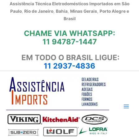
Ir
Assistência Técnica Eletrodomésticos Importados em
São
para
Paulo
,
Rio de Janeiro
,
Bahia
,
Minas Gerais
,
Porto Alegre e
o
Brasil
conteúdo
CHAME VIA WHATSAPP:
11 94787-1447
EM TODO O BRASIL LIGUE:
11 2937-4836