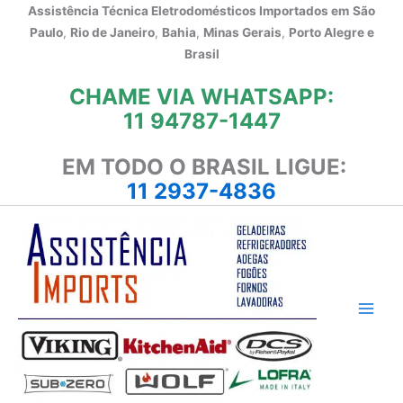
Ir
Assistência Técnica Eletrodomésticos Importados em
São
para
Paulo
,
Rio de Janeiro
,
Bahia
,
Minas Gerais
,
Porto Alegre e
o
Brasil
conteúdo
CHAME VIA WHATSAPP:
11 94787-1447
EM TODO O BRASIL LIGUE:
11 2937-4836