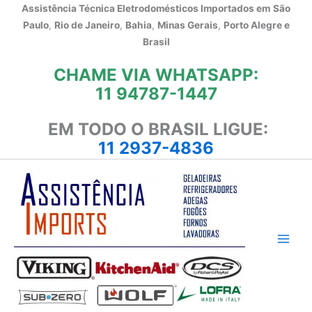
Ir
Assistência Técnica Eletrodomésticos Importados em
São
para
Paulo
,
Rio de Janeiro
,
Bahia
,
Minas Gerais
,
Porto Alegre e
o
Brasil
conteúdo
CHAME VIA WHATSAPP:
11 94787-1447
EM TODO O BRASIL LIGUE:
11 2937-4836